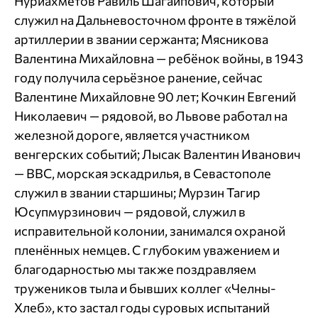
Нуриахметов Равиль Шагаипович, который
служил на Дальневосточном фронте в тяжёлой
артиллерии в звании сержанта; Мясникова
Валентина Михайловна — ребёнок войны, в 1943
году получила серьёзное ранение, сейчас
Валентине Михайловне 90 лет; Кочкин Евгений
Николаевич — рядовой, во Львове работал на
железной дороге, является участником
венгерских событий; Лысак Валентин Иванович
— ВВС, морская эскадрилья, в Севастополе
служил в звании старшины; Мурзин Тагир
Юсупмурзинович — рядовой, служил в
исправительной колонии, занимался охраной
пленённых немцев. С глубоким уважением и
благодарностью мы также поздравляем
тружеников тыла и бывших коллег «Челны-
Хлеб», кто застал годы суровых испытаний