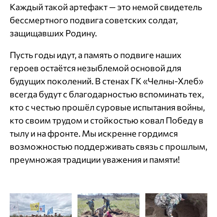
Каждый такой артефакт — это немой свидетель
бессмертного подвига советских солдат,
защищавших Родину.
Пусть годы идут, а память о подвиге наших
героев остаётся незыблемой основой для
будущих поколений. В стенах ГК «Челны-Хлеб»
всегда будут с благодарностью вспоминать тех,
кто с честью прошёл суровые испытания войны,
кто своим трудом и стойкостью ковал Победу в
тылу и на фронте. Мы искренне гордимся
возможностью поддерживать связь с прошлым,
преумножая традиции уважения и памяти!