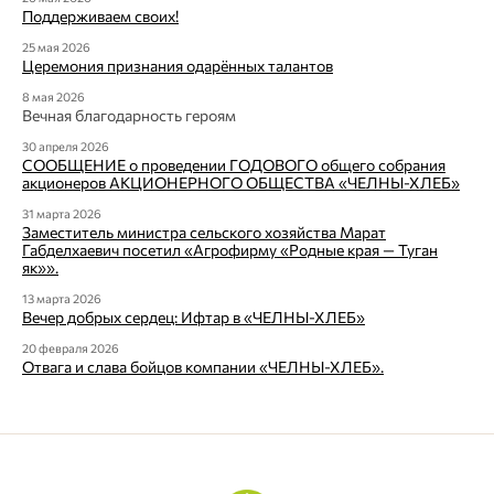
Поддерживаем своих!
25 мая 2026
Церемония признания одарённых талантов
8 мая 2026
Вечная благодарность героям
30 апреля 2026
СООБЩЕНИЕ о проведении ГОДОВОГО общего собрания
акционеров АКЦИОНЕРНОГО ОБЩЕСТВА «ЧЕЛНЫ-ХЛЕБ»
31 марта 2026
Заместитель министра сельского хозяйства Марат
Габделхаевич посетил «Агрофирму «Родные края — Туган
як»».
13 марта 2026
Вечер добрых сердец: Ифтар в «ЧЕЛНЫ-ХЛЕБ»
20 февраля 2026
Отвага и слава бойцов компании «ЧЕЛНЫ-ХЛЕБ».