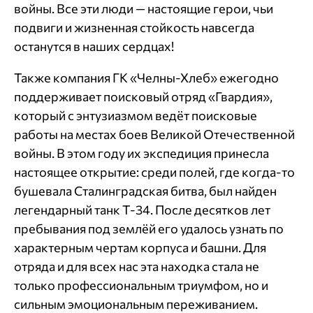
войны. Все эти люди — настоящие герои, чьи
подвиги и жизненная стойкость навсегда
останутся в наших сердцах!
Также компания ГК «Челны-Хлеб» ежегодно
поддерживает поисковый отряд «Гвардия»,
который с энтузиазмом ведёт поисковые
работы на местах боев Великой Отечественной
войны. В этом году их экспедиция принесла
настоящее открытие: среди полей, где когда-то
бушевала Сталинградская битва, был найден
легендарный танк Т-34. После десятков лет
пребывания под землёй его удалось узнать по
характерным чертам корпуса и башни. Для
отряда и для всех нас эта находка стала не
только профессиональным триумфом, но и
сильным эмоциональным переживанием.