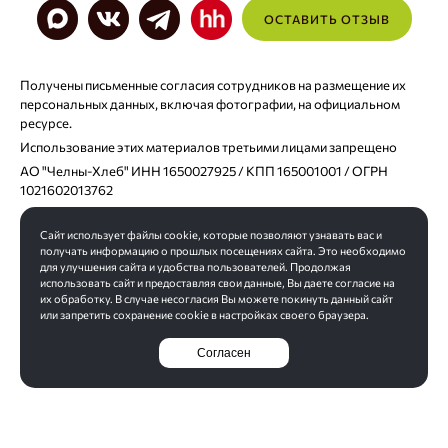
ОСТАВИТЬ ОТЗЫВ
Получены письменные согласия сотрудников на размещение их
персональных данных, включая фотографии, на официальном
ресурсе.
Использование этих материалов третьими лицами запрещено
АО "Челны-Хлеб" ИНН 1650027925 / КПП 165001001 / ОГРН
1021602013762
Сайт использует файлы cookie, которые позволяют узнавать вас и
Согласие на хранение персональных данных
получать информацию о прошлых посещениях сайта. Это необходимо
Политика обработки персональных данных
для улучшения сайта и удобства пользователей. Продолжая
Обработка данных «Яндекс.Метрика»
использовать сайт и предоставляя свои данные, Вы даете согласие на
их обработку. В случае несогласия Вы можете покинуть данный сайт
Корпоративный кодекс АО ЧЕЛНЫ-ХЛЕБ
или запретить сохранение cookie в настройках своего браузера.
Согласен
Перейти на полную версию