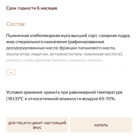
Срок годности 6 месяцев
Состав:
Пшеничная хлебопекарная мука высший сорт, сахарная пудра,
жир специального назначения (рафинированные
дезодорированные масла: фракции пальмового масла,
эмульгатор: лецитин, антиокислитель: лимонная кислота),
молоко сухое цельное (молоко цельное, молоко
обезжиренное), масло растительное, ядро ореха кешью, ядро
арахиса, желток яичный сухой, соль поваренная пищевая,
разрыхлитель: гидрокарбонат натрия, ароматизатор
натуральный «Фундук».
Условия хранения:
хранить при равномерной температуре
(18±3)ºC и относительной влажности воздуха 65-70%.
для тех,кто ценит настоящий
халяль
вкус