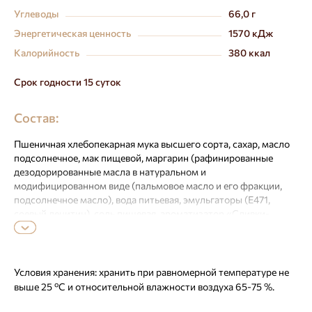
Углеводы
66,0 г
Энергетическая ценность
1570 кДж
Калорийность
380 ккал
Срок годности 15 суток
Состав:
Пшеничная хлебопекарная мука высшего сорта, сахар, масло
подсолнечное, мак пищевой, маргарин (рафинированные
дезодорированные масла в натуральном и
модифицированном виде (пальмовое масло и его фракции,
подсолнечное масло), вода питьевая, эмульгаторы (Е471,
соевый лецитин), соль пищевая, ароматизатор «Сливки-
молоко», краситель Е160а, регулятор кислотности: лимонная
кислота), соль, вода питьевая, дрожжи хлебопекарные
прессованные. Может содержать следы продуктов
переработки сои. Содержит глютен.
Условия хранения:
хранить при равномерной температуре не
выше 25 ºС и относительной влажности воздуха 65-75 %.