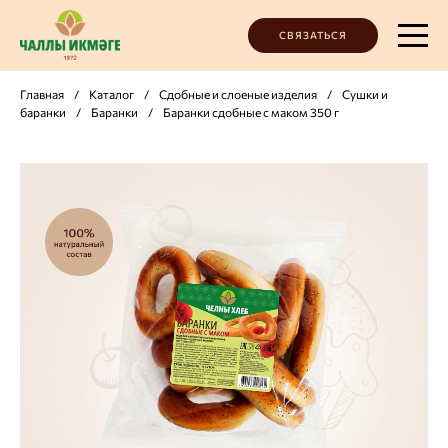
СВЯЗАТЬСЯ
Главная
/
Каталог
/
Сдобные и слоеные изделия
/
Сушки и
баранки
/
Баранки
/
Баранки сдобные с маком 350 г