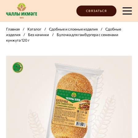
СВЯЗАТЬСЯ
Главная
/
Каталог
/
Сдобные и слоеные изделия
/
Сдобные
изделия
/
Без начинки
/
Булочка для гамбургера с семенами
кунжута 120 г