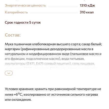
Энергетическая ценность
1310 кДж
Калорийность
310 ккал
Срок годности 5 суток
Состав:
Мука пшеничная хлебопекарная высшего сорта; сахар белый;
маргарин (рафинированные дезодорированные масла в
натуральном и модифицированном виде (пальмовое масло и
его фракции, подсолнечное масло), вода питьевая,
эмульгаторы (Е471, Е475 соевый лецитин), соль пищевая,
консервант Е202, краситель Е160a, регулятор кислотности
лимонная кислота, ароматизатор); вода питьевая; дрожжи
хлебопекарные прессованные; семена кунжута; соль
пищевая; улучшитель хлебопекарный (мука пшеничная,
стабилизатор (Е170), эмульгаторы (Е472е), антиокислитель
Условия хранения:
хранить при равномерной температуре не
(Е300), вещество для обработки муки (Е920), ферменты
о
ниже +6
С, изолированно от источников сильного нагрева
(альфа-амилаза, ксиланаза, липаза)).
или охлаждения.