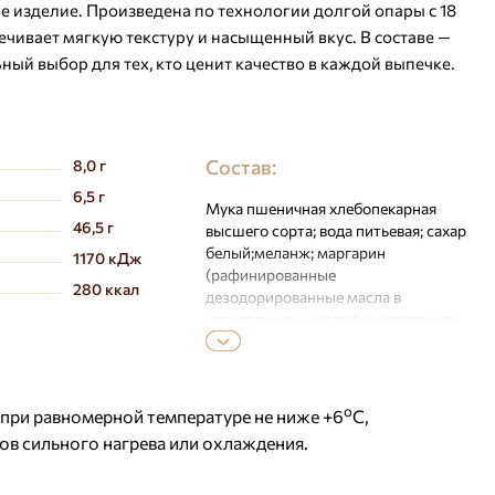
 изделие. Произведена по технологии долгой опары с 18
ечивает мягкую текстуру и насыщенный вкус. В составе —
ный выбор для тех, кто ценит качество в каждой выпечке.
Состав:
8,0 г
6,5 г
Мука пшеничная хлебопекарная
46,5 г
высшего сорта; вода питьевая; сахар
белый;меланж; маргарин
1170 кДж
(рафинированные
280 ккал
дезодорированные масла в
натуральном имодифицированном
виде (пальмовое масло и его
фракции, подсолнечное масло),
водапитьевая, эмульгаторы (Е471,
соевый лецитин), соль пищевая,
о
 при равномерной температуре не ниже +6
С,
ароматизатор «Сливки-молоко»,
ов сильного нагрева или охлаждения.
краситель Е160a, регулятор
кислотности лимонная кислота);