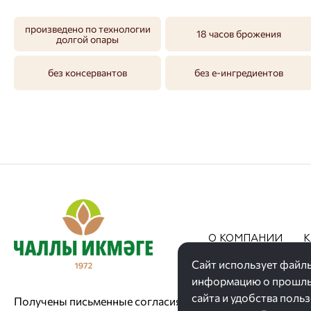
произведено по технологии
18 часов брожения
долгой опары
без консервантов
без е-ингредиентов
О КОМПАНИИ
К
АКЦИИ
Сайт использует файлы
информацию о прошлых
сайта и удобства поль
Получены письменные согласия сотрудников на размеще