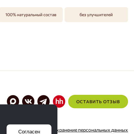
кефир (молокообезжиренное,
кефирная закваска, приготовленная
на кефирных грибках);
100% натуральный состав
без улучшителей
дрожжихлебопекарные
прессованные; творог (молоко
обезжиренное, молоко цельное,
закваскалактококков и
термофильных молочнокислых
стрептококков);
улучшительхлебопекарный
(пшеничная клейковина, эмульгатор
(Е472е), антиокислитель (Е300));
соль пищевая; подсолнечное масло
рафинированное дезодорированное;
ароматизатор «Ванилин».
ОСТАВИТЬ ОТЗЫВ
Согласие на хранение персональных данных
Согласен