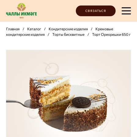
СВЯЗАТЬСЯ
Главная
/
Каталог
/
Кондитерские изделия
/
Кремовые
кондитерские изделия
/
Торты бисквитные
/
Торт Ореорешки 650 г