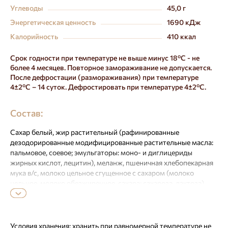
Углеводы
45,0 г
Энергетическая ценность
1690 кДж
Калорийность
410 ккал
Срок годности при температуре не выше минус 18ºС - не
более 4 месяцев. Повторное замораживание не допускается.
После дефростации (размораживания) при температуре
4±2ºС – 14 суток. Дефростировать при температуре 4±2ºС.
Состав:
Сахар белый, жир растительный (рафинированные
дезодорированные модифицированные растительные масла:
пальмовое, соевое; эмульгаторы: моно- и диглицериды
жирных кислот, лецитин), меланж, пшеничная хлебопекарная
мука в/с, молоко цельное сгущенное с сахаром (молоко
цельное, молоко обезжиренное, сахара: сахароза, лактоза),
продукт молокосодержащий сгущенный с сахаром «Варенка»
(сахар белый, молоко сухое обезжиренное, молоко сухое
цельное, сухая молочная сыворотка, заменитель молочного
жира: пальмовое, рапсовое, соевое масла; пищевой
Условия хранения:
хранить при равномерной температуре не