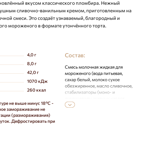
хновлённый вкусом классического пломбира. Нежный
оздушным сливочно-ванильным кремом, приготовленным на
чной смеси. Это создаёт узнаваемый, благородный и
го мороженого в формате утончённого торта.
Состав:
4,0 г
8,0 г
Смесь молочная жидкая для
42,0 г
мороженого (вода питьевая,
сахар белый, молоко сухое
1070 кДж
обезжиренное, масло сливочное,
260 ккал
стабилизаторы (моно- и
диглицериды жирных кислот,
туре не выше минус 18ºС -
камедь тары,
рное замораживание не
карбоксиметилцеллюлоза,
тации (размораживания)
каррагинан), ароматизатор:
суток. Дефростировать при
«Ванилин»), крем на
растительных маслах для
взбивания (вода питьевая,