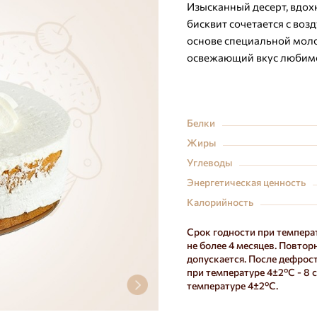
Изысканный десерт, вдо
бисквит сочетается с в
основе специальной моло
освежающий вкус любимо
Белки
Жиры
Углеводы
Энергетическая ценность
Калорийность
Срок годности при темпера
не более 4 месяцев. Повто
допускается. После дефрос
при температуре 4±2ºС - 8 
температуре 4±2ºС.