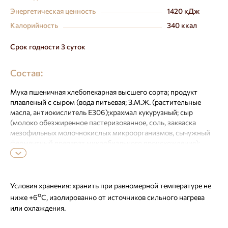
Энергетическая ценность
1420 кДж
Калорийность
340 ккал
Срок годности 3 суток
Состав:
Мука пшеничная хлебопекарная высшего сорта; продукт
плавленый с сыром (вода питьевая; З.М.Ж. (растительные
масла, антиокислитель Е306);крахмал кукурузный; сыр
(молоко обезжиренное пастеризованное, соль, закваска
мезофильных молочнокислых микроорганизмов, сычужный
ферментный препарат микробиального происхождения);
сыворотка молочная, стабилизатор крахмал кукурузный
модифицированный; эмульгатор Е452, Е339, Е450;
эмульгирующая соль Е341; соль; консервант Е200;
стабилизатор ксантановая камедь; регулятор кислотности
Условия хранения:
хранить при равномерной температуре не
Е339;стабилизатор Е407, Е410, Е415, стандартизировано
о
ниже +6
С, изолированно от источников сильного нагрева
хлоридом калия и фруктозой; ароматизатор; краситель
или охлаждения.
Е106а); вода питьевая; маргарин для слоеных изделий
(рафинированные дезодорированные масла в натуральном и