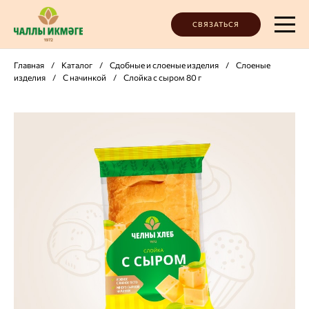
СВЯЗАТЬСЯ
Главная
/
Каталог
/
Сдобные и слоеные изделия
/
Слоеные
изделия
/
С начинкой
/
Слойка с сыром 80 г