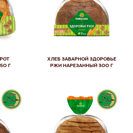
брот
Хлеб заварной Здоровье
50 г
ржи нарезанный 300 г