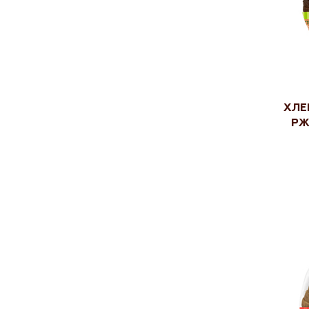
Хле
рж