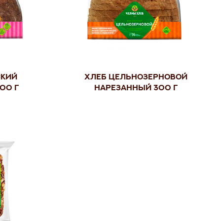
ский
Хлеб Цельнозерновой
00 г
нарезанный 300 г